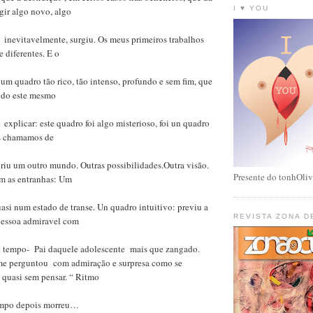
I ♥ YOU
gir algo novo, algo
 inevitavelmente, surgiu. Os meus primeiros trabalhos
 diferentes. E o
 um quadro tão rico, tão intenso, profundo e sem fim, que
ando este mesmo
 explicar: este quadro foi algo misterioso, foi un quadro
es chamamos de
riu um outro mundo. Outras possibilidades.Outra visão.
Presente do tonhOliv
m as entranhas: Um
asi num estado de transe. Un quadro intuitivo: previu a
REVISTA ZONA D
pessoa admiravel com
 tempo- Pai daquele adolescente mais que zangado.
me perguntou com admiração e surpresa como se
quasi sem pensar. “ Ritmo
tempo depois morreu…