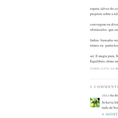
espera, talvez do c
projetou sobre a tel
convergem ou diver
obstásculos que en
linhas baseadas se
ritmos ou partir-lo
sei. E magia pura. S
Equilibrio, ritmo en
PUBBLICATO DA
M
1 COMMENT
chica
ha det
Já havia li
tudo de bo
4 AGOST