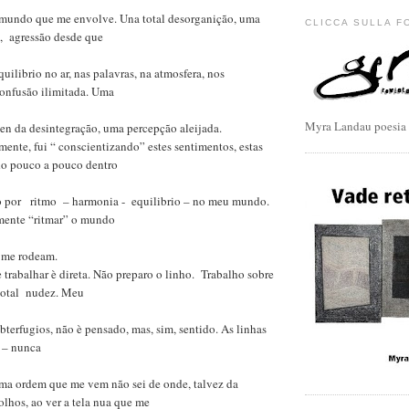
 mundo que me envolve. Una total desorganição, uma
CLICCA SULLA F
l, agressão desde que
ilibrio no ar, nas palavras, na atmosfera, nos
onfusão ilimitada. Uma
Myra Landau poesia
n da desintegração, uma percepção aleijada.
ente, fui “ conscientizando” estes sentimentos, estas
do pouco a pouco dentro
o por ritmo – harmonia - equilibrio – no meu mundo.
mente “ritmar” o mundo
 me rodeam.
trabalhar è direta. Não preparo o linho. Trabalho sobre
 total nudez. Meu
bterfugios, não è pensado, mas, sim, sentido. As linhas
 – nunca
uma ordem que me vem não sei de onde, talvez da
lhos, ao ver a tela nua que me