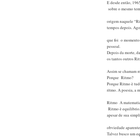
E desde então, 196
sobre o mesmo tema
origem naquele “Ri
tempos depois. Agor
que foi o momento 
pessoal.
Depois da morte, da
os tantos outros Rit
Assim se chamam m
Porque Ritmo?
Porque Ritmo è tud
ritmo. A poesia, a m
Ritmo A matematica
Ritmo è equilibrio.
apesar de sua simpl
obviedade aparente
Talvez busco um eq