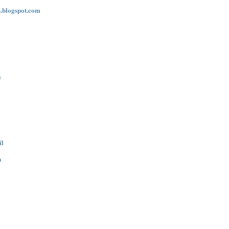
n.blogspot.com
e
il
a