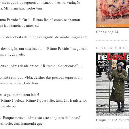
5 meus quadros seguem un ritmo, o mesmo, variação
. Mil maneiras. Todos tem
tmo Partido “. Ou “ “ Ritmo Rojo” como se chamou
a à distancia de anos, sei
Capa e pag 14
da descoberta de minha caligrafia, de minha linguagem
 destruição, um nascimento: “ Ritmo Partido “, seguiram
REVISTA REBOS
mos 1, 2, 3, etc.
eus quadros desde então: “ Ritmo qualquer coisa”…
o. Està em tudo.Vida, destino das pessoas seguem um
ùsica, a dansa,, tudo tem
, a geometria nem falar!
 Ritmo è beleza. Ritmo è quasi rito, também. E misterio,
icidade ou
. Porque meus quadros são este conjunto de lineas?
Clique na CAPA para
uilibrio, uma harmonia que