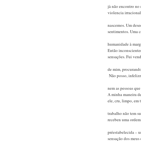
jà não encontro no
violencia irraciona
nascemos. Um desequ
sentimentos. Uma c
humanidade à marge
Então inconscientem
sensações. Fui ven
de mim, procurand
Não posso, infeliz
nem as pessoas que
A minha maneira de 
ele, cru, limpo, em
trabalho não tem su
receben uma ordem
préestabelecida – 
sensação dos meus o