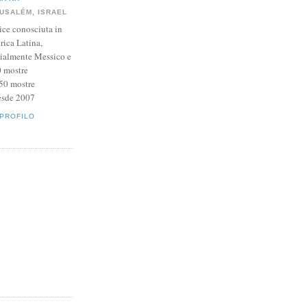
USALÉM, ISRAEL
rice conosciuta in
ica Latina,
ialmente Messico e
0 mostre
150 mostre
desde 2007
 PROFILO