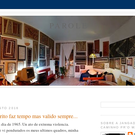
PAROLE
STO 2016
rito faz tempo mas valido sempre...
ia de 1965. Un ato de extrema violencia.
SOBRE A JANGAD
CAMINHO PR'O 
 e vi pendurados os meus ultimos quadros, minha