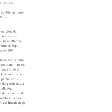
TROCEDI,
 dubbio un punto
l’arte
cresciuta da
 tra Brasile e
u ha adottato le
 dimora, dopo
lia nel 1994.
he la parola patria
uto in molti paesi,
senza limiti di
 Dove ho gli amici,
 è per me cosi».
oche parole la sua
 dalla fuga
 dalla guerra e dai
rodata sulla riva
va del Brasile degli