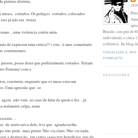
e pintura abstrata,
JER
Pitt
is meses, cortados. Os pedaços cortados, colocados
Amer
sto jà não era ironia
spec
Brasile, con più di 6
rcasmo…uma violencia contra mim.
individuali, e circa 
collettive. Su blog 
a de expressar uma critica!!! ( este , è meu comentario
m, continuemos.
VISUALIZZA IL MIO
COMPLETO
passou, posso dizer que perfeitamente cortados. Teriam
prio Fontana! com a
SEGUIDORES
riou, construiu, enquanto que os meus estavam
dos. Uma agressão que so
…agora não vem ao caso de falar de quem o fez…jà
 realmente culpa, eram
lescente…
 de sentir raiva dele, tive que agradecer-lhe.
o não pude mais pintar. Não via claro. Não via nada.
ue a destruição , em certos casos traz beneficios, que da