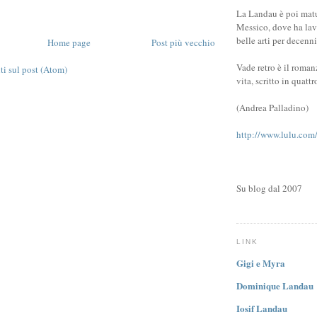
La Landau è poi matu
Messico, dove ha lav
belle arti per decenni
Home page
Post più vecchio
Vade retro è il roman
 sul post (Atom)
vita, scritto in quattr
(Andrea Palladino)
http://www.lulu.com
Su blog dal 2007
LINK
Gigi e Myra
Dominique Landau
Iosif Landau