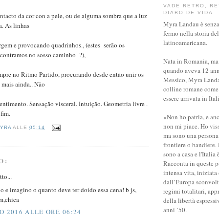
VADE RETRO, RE
DIABO DE VIDA
ontacto da cor con a pele, ou de alguma sombra que a luz
Myra Landau è senza
a. As linhas
fermo nella storia del
latinoamericana.
gem e provocando quadrinhos., (estes serão os
contramos no sosso caminho ?),
Nata in Romania, ma 
quando aveva 12 anni
mpre no Ritmo Partido, procurando desde então unir os
Messico, Myra Landa
s mais ainda.. Não
colline romane come
essere arrivata in Ita
entimento. Sensação visceral. Intuição. Geometria livre .
fim.
«Non ho patria, e anc
non mi piace. Ho viss
YRA
ALLE
05:14
ma sono una persona 
frontiere o bandiere.
sono a casa e l'Italia
O:
Racconta in queste p
intensa vita, iniziata
to...
dall’Europa sconvolta
do e imagino o quanto deve ter doído essa cena! b js,
regimi totalitari, app
m,chica
della libertà espressi
anni ’50.
O 2016 ALLE ORE 06:24