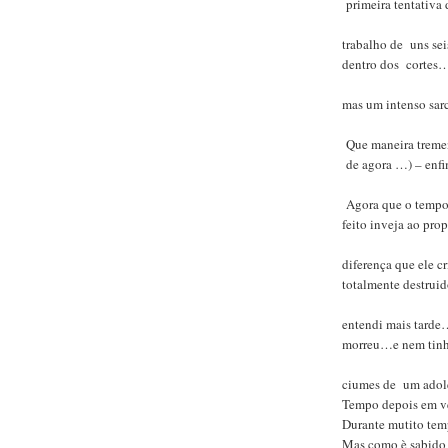
primeira tentativa d
trabalho de uns se
dentro dos cortes…i
mas um intenso sa
Que maneira tremend
de agora …) – enfi
Agora que o tempo 
feito inveja ao pro
diferença que ele c
totalmente destrui
entendi mais tarde
morreu…e nem tinha
ciumes de um ado
Tempo depois em vez
Durante mutito temp
Mas como è sabido q